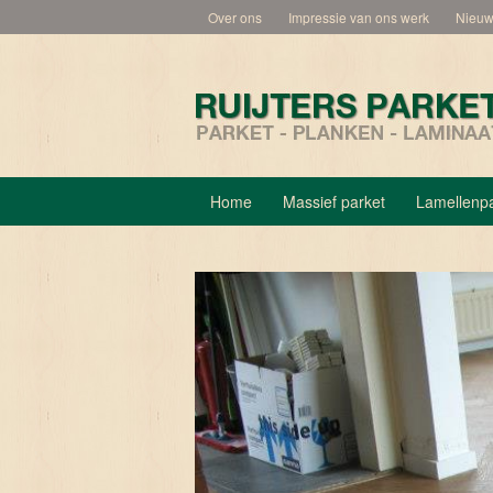
Over ons
Impressie van ons werk
Nieu
Home
Massief parket
Lamellenpa