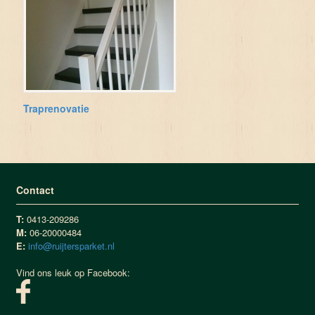
Traprenovatie
Contact
T:
0413-209286
M:
06-20000484
E:
info@ruijtersparket.nl
Vind ons leuk op Facebook: